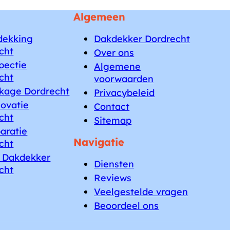
Algemeen
dekking
Dakdekker Dordrecht
cht
Over ons
pectie
Algemene
cht
voorwaarden
kage Dordrecht
Privacybeleid
ovatie
Contact
cht
Sitemap
aratie
Navigatie
cht
 Dakdekker
Diensten
cht
Reviews
Veelgestelde vragen
Beoordeel ons